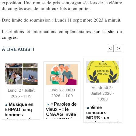
exposition. Une remise de prix sera organisée lors de la clôture
du congrès avec de nombreux lots à remporter.
Date limite de soumission : Lundi 11 septembre 2023 à minuit.
Inscriptions et informations complémentaires
sur le site du
congrès
.
<
>
À LIRE AUSSI !
Vendredi 24
Lundi 27 Juillet
Lundi 27 Juillet
Juillet 2026 -
2026 - 11:09
2026 - 11:15
10:00
« Paroles de
Musique en
9ème
vieux » : le
EHPAD, cinq
concours
CNAAG invite
binômes
MDRS : un
les EHPAD à
récompensés
rendez-vous où
recueillir les
pour leur
la créativité
récits de leurs
créativité
rencontre le
résidents