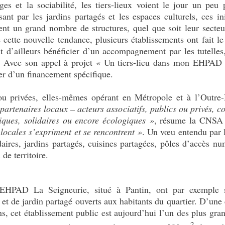
ges et la sociabilité, les tiers-lieux voient le jour un peu 
ant par les jardins partagés et les espaces culturels, ces in
sent un grand nombre de structures, quel que soit leur sect
cette nouvelle tendance, plusieurs établissements ont fait le 
t d’ailleurs bénéficier d’un accompagnement par les tutelles,
 Avec son appel à projet « Un tiers-lieu dans mon EHPAD »,
ier d’un financement spécifique.
 ou privées, elles-mêmes opérant en Métropole et à l’Outre
partenaires locaux – acteurs associatifs, publics ou privés, co
istiques, solidaires ou encore écologiques »
, résume la CNSA 
 locales s’expriment et se rencontrent »
. Un vœu entendu par le
lidaires, jardins partagés, cuisines partagées, pôles d’accès
de territoire.
l’EHPAD La Seigneurie, situé à Pantin, ont par exemple 
 et de jardin partagé ouverts aux habitants du quartier. D’une
ons, cet établissement public est aujourd’hui l’un des plus gra
2