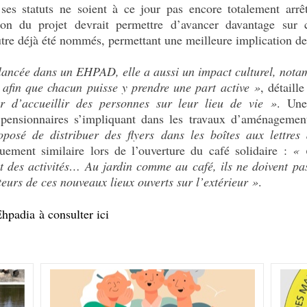
ses statuts ne soient à ce jour pas encore totalement arrê
ion du projet devrait permettre d’avancer davantage sur c
utre déjà été nommés, permettant une meilleure implication de
st lancée dans un EHPAD, elle a aussi un impact culturel, n
 afin que chacun puisse y prendre une part active »
, détaill
er d’accueillir des personnes sur leur lieu de vie »
. Une
pensionnaires s’impliquant dans les travaux d’aménagemen
osé de distribuer des flyers dans les boîtes aux lettres
ement similaire lors de l’ouverture du café solidaire :
«
nt des activités… Au jardin comme au café, ils ne doivent pa
teurs de ces nouveaux lieux ouverts sur l’extérieur »
.
hpadia à consulter ici