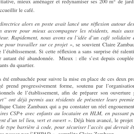
nitiative, mieux aménager et redynamiser ses 200 m
de jardi
cueillir le café.
 directrice alors en poste avait lancé une réflexion autour de
en œuvre pour mieux accompagner les résidents, mais auss
rieur. Rapidement, nous avons eu l’idée d’un café solidaire 
e pour travailler sur ce projet »
, se souvient Claire Zambau
’établissement. Si cette réflexion a sans surprise été ralenti
our autant été abandonnée. Mieux : elle s’est depuis couplée
nts du quartier.
urs été embauchée pour suivre la mise en place de ces deux p
agé prend progressivement forme, soutenu par l’organisation
ssionnels de l’établissement, afin de préparer son ouverture
t” ont déjà permis aux résidents de présenter leurs premier
ndique Claire Zambaux qui a pu constater un réel engouement d
ires CSP+ avec enfants au locataire en HLM, en passant pa
t d’un tel lieu, vert et ouvert »
. Déjà bien avancé, le projet
type barrière à code, pour sécuriser l’accès qui devrait êt
sans passer par l’EHPAD »
, complète Claire Zambaux.