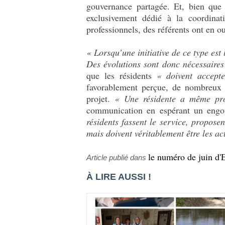
gouvernance partagée. Et, bien que 
exclusivement dédié à la coordinat
professionnels, des référents ont en o
«
Lorsqu’une initiative de ce type e
Des évolutions sont donc nécessaires
que les résidents
«
doivent accept
favorablement perçue, de nombreux 
projet.
«
Une résidente a même prop
communication en espérant un engou
résidents fassent le service, propose
mais doivent véritablement être les ac
le numéro de juin d'E
Article publié dans
À LIRE AUSSI !