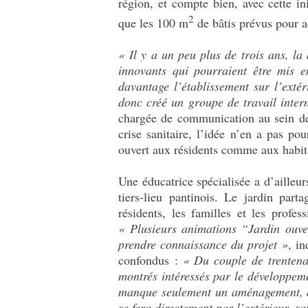
région, et compte bien, avec cette i
2
que les 100 m
de bâtis prévus pour ac
«
Il y a un peu plus de trois ans, la
innovants qui pourraient être mis 
davantage l’établissement sur l’exté
donc créé un groupe de travail intern
chargée de communication au sein de l
crise sanitaire, l’idée n’en a pas p
ouvert aux résidents comme aux habita
Une éducatrice spécialisée a d’aille
tiers-lieu pantinois. Le jardin part
résidents, les familles et les profe
«
Plusieurs animations “Jardin ouver
prendre connaissance du projet »
, i
confondus :
«
Du couple de trentena
montrés intéressés par le développemen
manque seulement un aménagement, de 
se fera directement par l’extérieur, 