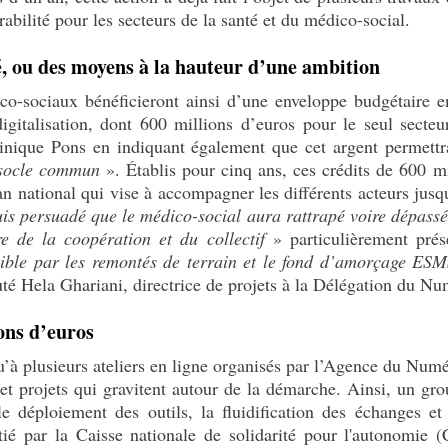
rabilité pour les secteurs de la santé et du médico-social.
, ou des moyens à la hauteur d’une ambition
ico-sociaux bénéficieront ainsi d’une enveloppe budgétaire e
digitalisation, dont 600 millions d’euros pour le seul secte
nique Pons en indiquant également que cet argent permettra
 socle commun
». Établis pour cinq ans, ces crédits de 600 mi
lan national qui vise à accompagner les différents acteurs ju
uis persuadé que le médico-social aura rattrapé voire dépassé
re de la coopération et du collectif
» particulièrement prés
ble par les remontés de terrain et le fond d’amorçage ES
uté Hela Ghariani, directrice de projets à la Délégation du
ons d’euros
 qu’à plusieurs ateliers en ligne organisés par l’Agence du N
 et projets qui gravitent autour de la démarche. Ainsi, un grou
le déploiement des outils, la fluidification des échanges et
itié par la Caisse nationale de solidarité pour l'autonomie