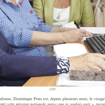
©DR
ulouse, Dominique Pons est, depuis plusieurs mois, le visage d
pté cette mission nationale parce que je voulais agir
», racon