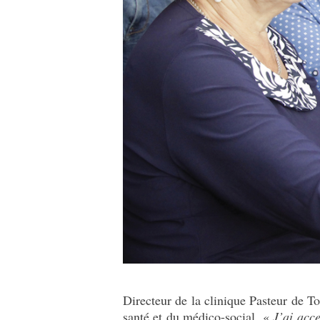
Directeur de la clinique Pasteur de To
santé et du médico-social. «
J’ai acce