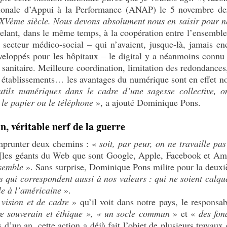
tionale d’Appui à la Performance (ANAP) le 5 novembre de
 XVème siècle. Nous devons absolument nous en saisir pour n
ppelant, dans le même temps, à la coopération entre l’ensemble
u secteur médico-social – qui n’avaient, jusque-là, jamais en
veloppés pour les hôpitaux – le digital y a néanmoins connu 
 sanitaire. Meilleure coordination, limitation des redondances,
et établissements… les avantages du numérique sont en effet
utils numériques dans le cadre d’une sagesse collective, o
 le papier ou le téléphone
», a ajouté Dominique Pons.
, véritable nerf de la guerre
emprunter deux chemins : «
soit, par peur, on ne travaille pas
[les géants du Web que sont Google, Apple, Facebook et A
nsemble
». Sans surprise, Dominique Pons milite pour la deuxiè
ls qui correspondent aussi à nos valeurs : qui ne soient calq
ale à l’américaine
».
 vision et de cadre
» qu’il voit dans notre pays, le responsa
e souverain et éthique », « un socle commun
» et «
des fo
s d’un an, cette action a déjà fait l’objet de plusieurs travaux