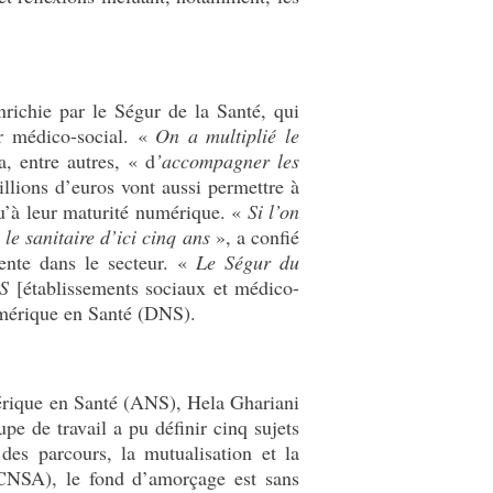
nrichie par le Ségur de la Santé, qui
ur médico-social. «
On a multiplié le
, entre autres, « d
’accompagner les
llions d’euros vont aussi permettre à
squ’à leur maturité numérique. «
Si l’on
 le sanitaire d’ici cinq ans
», a confié
ente dans le secteur. «
Le Ségur du
MS
[établissements sociaux et médico-
 Numérique en Santé (DNS).
umérique en Santé (ANS), Hela Ghariani
pe de travail a pu définir cinq sujets
 des parcours, la mutualisation et la
 (CNSA), le fond d’amorçage est sans