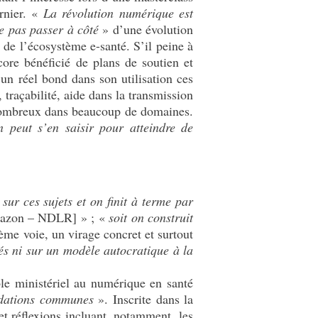
rnier. «
La révolution numérique est
e pas passer à côté
» d’une évolution
 de l’écosystème e-santé. S’il peine à
core bénéficié de plans de soutien et
un réel bond dans son utilisation ces
 traçabilité, aide dans la transmission
 nombreux dans beaucoup de domaines.
n peut s’en saisir pour atteindre de
 sur ces sujets et on finit à terme par
mazon – NDLR] » ; «
soit on construit
me voie, un virage concret et surtout
ués ni sur un modèle autocratique à la
ble ministériel au numérique en santé
ndations communes
». Inscrite dans la
 et réflexions incluant, notamment, les