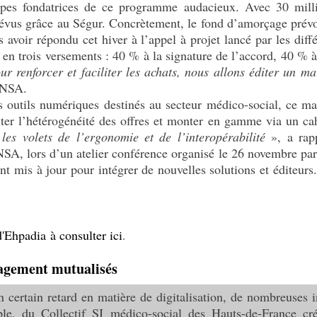
pes fondatrices de ce programme audacieux. Avec 30 millio
vus grâce au Ségur. Concrètement, le fond d’amorçage prévoi
ès avoir répondu cet hiver à l’appel à projet lancé par les di
 en trois versements : 40 % à la signature de l’accord, 40 % à
ur renforcer et faciliter les achats, nous allons éditer un m
 CNSA.
s outils numériques destinés au secteur médico-social, ce mar
miter l’hétérogénéité des offres et monter en gamme via un c
 les volets de l’ergonomie et de l’interopérabilité
», a rap
 lors d’un atelier conférence organisé le 26 novembre par
t mis à jour pour intégrer de nouvelles solutions et éditeur
'Ehpadia à consulter ici
.
agement mutualisés
n certain retard en matière de digitalisation, de nombreuses i
ple, du Collectif SI médico-social des Hauts-de-France cr