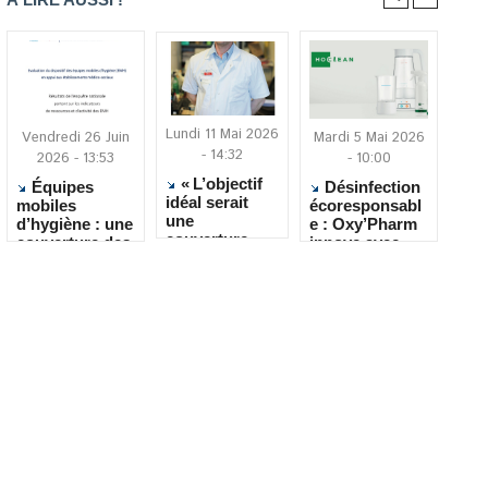
Lundi 11 Mai 2026
Vendredi 26 Juin
Mardi 5 Mai 2026
- 14:32
2026 - 13:53
- 10:00
« L’objectif
Équipes
Désinfection
idéal serait
mobiles
écoresponsabl
une
d’hygiène : une
e : Oxy’Pharm
couverture
couverture des
innove avec
vaccinale
Ehpad en
HOClean
complète en
progression,
EHPAD »
mais encore
inégale