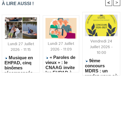
<
>
À LIRE AUSSI !
Vendredi 24
Lundi 27 Juillet
Lundi 27 Juillet
Juillet 2026 -
2026 - 11:09
2026 - 11:15
10:00
« Paroles de
Musique en
9ème
vieux » : le
EHPAD, cinq
concours
CNAAG invite
binômes
MDRS : un
les EHPAD à
récompensés
rendez-vous où
recueillir les
pour leur
la créativité
récits de leurs
créativité
rencontre le
résidents
quotidien