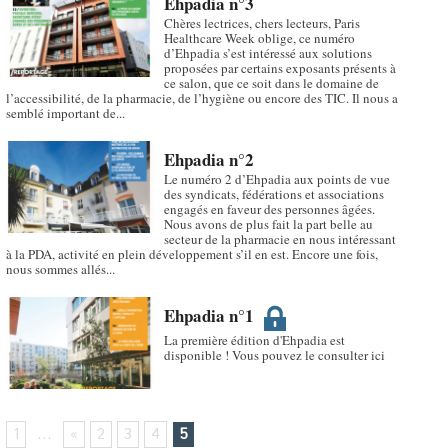
Ehpadia n°3
Chères lectrices, chers lecteurs, Paris
Healthcare Week oblige, ce numéro
d’Ehpadia s’est intéressé aux solutions
proposées par certains exposants présents à
ce salon, que ce soit dans le domaine de
l’accessibilité, de la pharmacie, de l’hygiène ou encore des TIC. Il nous a
semblé important de...
Ehpadia n°2
Le numéro 2 d’Ehpadia aux points de vue
des syndicats, fédérations et associations
engagés en faveur des personnes âgées.
Nous avons de plus fait la part belle au
secteur de la pharmacie en nous intéressant
à la PDA, activité en plein développement s’il en est. Encore une fois,
nous sommes allés...
Ehpadia n°1
La première édition d'Ehpadia est
disponible ! Vous pouvez le consulter ici
1
...
«
2
3
4
5