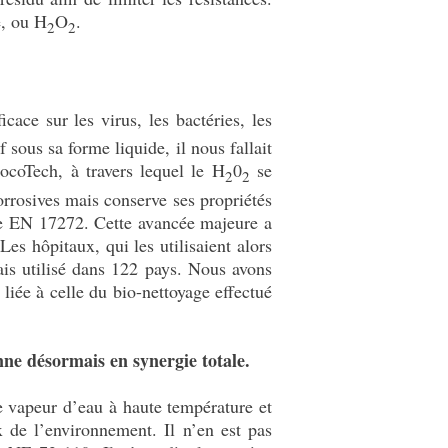
e, ou H
O
.
2
2
cace sur les virus, les bactéries, les
 sous sa forme liquide, il nous fallait
ocoTech, à travers lequel le H
0
se
2
2
orrosives mais conserve ses propriétés
ne EN 17272. Cette avancée majeure a
s hôpitaux, qui les utilisaient alors
ais utilisé dans 122 pays. Nous avons
liée à celle du bio-nettoyage effectué
nne désormais en synergie totale.
e vapeur d’eau à haute température et
x de l’environnement. Il n’en est pas