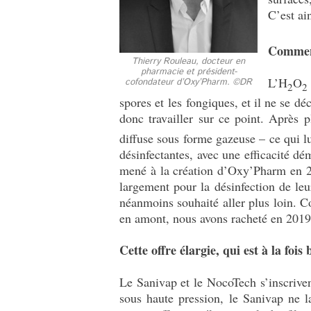
C’est ai
Comment
Thierry Rouleau, docteur en
pharmacie et président-
L’H
O
cofondateur d’Oxy’Pharm. ©DR
2
2
spores et les fongiques, et il ne se dé
donc travailler sur ce point. Après 
diffuse sous forme gazeuse – ce qui lu
désinfectantes, avec une efficacité 
mené à la création d’Oxy’Pharm en 20
largement pour la désinfection de leu
néanmoins souhaité aller plus loin. Co
en amont, nous avons racheté en 2019 
Cette offre élargie, qui est à la fo
Le Sanivap et le NocoTech s’inscriven
sous haute pression, le Sanivap ne l