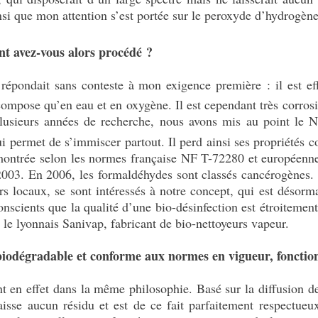
nsi que mon attention s’est portée sur le peroxyde d’hydrogèn
 avez-vous alors procédé ?
répondait sans conteste à mon exigence première : il est effi
compose qu’en eau et en oxygène. Il est cependant très corrosif
plusieurs années de recherche, nous avons mis au point le N
i permet de s’immiscer partout. Il perd ainsi ses propriétés c
démontrée selon les normes française NF T-72280 et européen
03. En 2006, les formaldéhydes sont classés cancérogènes. Le
rs locaux, se sont intéressés à notre concept, qui est désorm
nscients que la qualité d’une bio-désinfection est étroitement 
le lyonnais Sanivap, fabricant de bio-nettoyeurs vapeur.
is biodégradable et conforme aux normes en vigueur, fonctio
t en effet dans la même philosophie. Basé sur la diffusion d
aisse aucun résidu et est de ce fait parfaitement respectueu