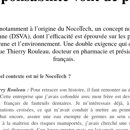
otamment à l’origine du NocoTech, un concept nov
nne (DSVA), dont l’efficacité est éprouvée sur les
omme et l’environnement. Une double exigence qui 
ue Thierry Rouleau, docteur en pharmacie et prési
français.
el contexte est né le NocoTech ?
rry Rouleau :
Pour retracer son histoire, il faut remonter au 
 Cette entreprise que j’avais cofondée avec mon frère est de
t français de fauteuils dentaires. Je m’intéressais déjà,
nations croisées, ce qui m’avait conduit à mettre au point
’hui encore, assure une eau exempte de germes au sein de
n à la maîtrise des risques manuportés, j’avais cherché une
, qui disposerait d’un large spectre mais ne laisserait aucun r