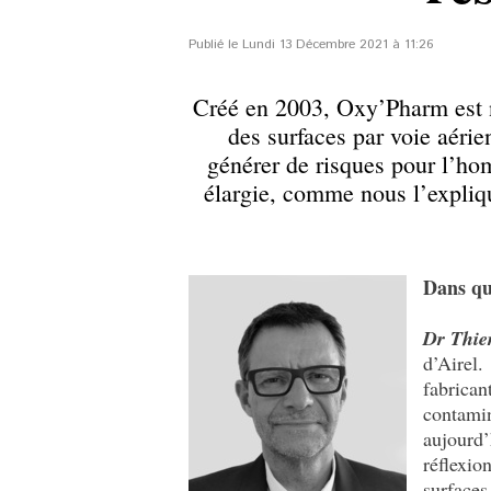
Publié le Lundi 13 Décembre 2021 à 11:26
Créé en 2003, Oxy’Pharm est n
des surfaces par voie aérie
générer de risques pour l’h
élargie, comme nous l’expliq
Dans qu
Dr Thie
d’Airel.
fabrican
contami
aujourd
réflexio
surfaces