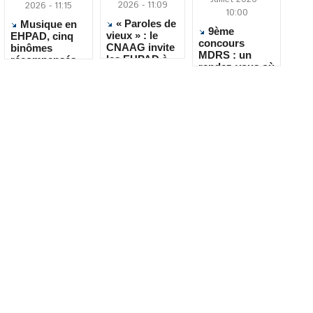
2026 - 11:09
2026 - 11:15
10:00
« Paroles de
Musique en
9ème
vieux » : le
EHPAD, cinq
concours
CNAAG invite
binômes
MDRS : un
les EHPAD à
récompensés
rendez-vous où
recueillir les
pour leur
la créativité
récits de leurs
créativité
rencontre le
résidents
quotidien