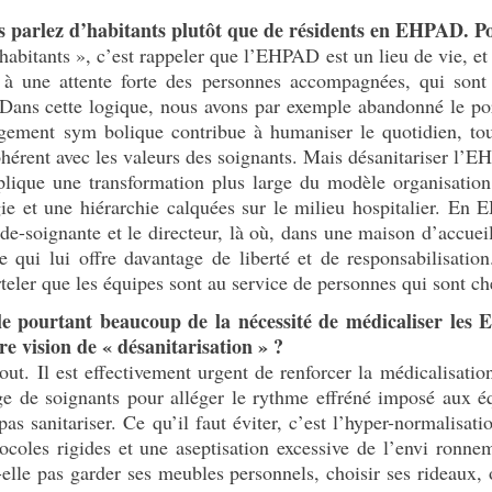
s parlez d’habitants plutôt que de résidents en EHPAD. Po
habitants », c’est rappeler que l’EHPAD est un lieu de vie, et
 à une attente forte des personnes accompagnées, qui sont 
ans cette logique, nous avons par exemple abandonné le port
ngement sym bolique contribue à humaniser le quotidien, tou
 cohérent avec les valeurs des soignants. Mais désanitariser l
lique une transformation plus large du modèle organisation 
ie et une hiérarchie calquées sur le milieu hospitalier. E
’aide-soignante et le directeur, là où, dans une maison d’accu
ce qui lui offre davantage de liberté et de responsabilisati
eler que les équipes sont au service de personnes qui sont che
e pourtant beaucoup de la nécessité de médicaliser les 
re vision de « désanitarisation » ?
out. Il est effectivement urgent de renforcer la médicalisati
e de soignants pour alléger le rythme effréné imposé aux éq
 pas sanitariser. Ce qu’il faut éviter, c’est l’hyper-normalisat
ocoles rigides et une aseptisation excessive de l’envi ronn
-elle pas garder ses meubles personnels, choisir ses rideaux, 