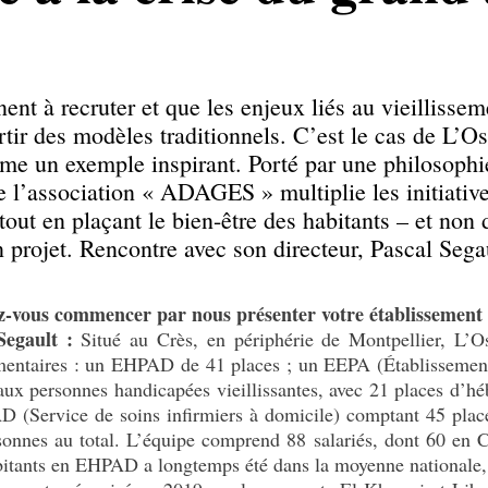
t à recruter et que les enjeux liés au vieillissem
rtir des modèles traditionnels. C’est le cas de L’O
mme un exemple inspirant. Porté par une philosop
e l’association « ADAGES » multiplie les initiative
 tout en plaçant le bien-être des habitants – et non
 projet. Rencontre avec son directeur, Pascal Sega
z-vous commencer par nous présenter votre établissement
Segault :
Situé au Crès, en périphérie de Montpellier, L’Os
entaires : un EHPAD de 41 places ; un EEPA (Établissement
aux personnes handicapées vieillissantes, avec 21 places d’hé
D (Service de soins infirmiers à domicile) comptant 45 pla
sonnes au total. L’équipe comprend 88 salariés, dont 60 en 
bitants en EHPAD a longtemps été dans la moyenne nationale, 