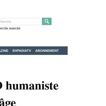
erche avancée
ZINE
EHPADIATV
ABONNEMENT
D humaniste
 âge