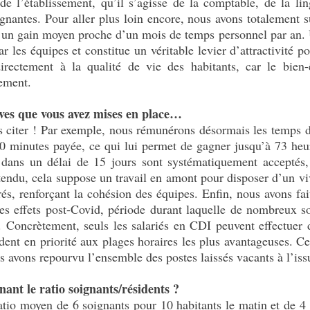
de l’établissement, qu’il s’agisse de la comptable, de la lin
ignantes. Pour aller plus loin encore, nous avons totalement 
e un gain moyen proche d’un mois de temps personnel par an. 
r les équipes et constitue un véritable levier d’attractivité p
directement à la qualité de vie des habitants, car le bien-
nement.
atives que vous avez mises en place…
s les citer ! Par exemple, nous rémunérons désormais les temps 
0 minutes payée, ce qui lui permet de gagner jusqu’à 73 heu
dans un délai de 15 jours sont systématiquement acceptés, 
endu, cela suppose un travail en amont pour disposer d’un viv
rés, renforçant la cohésion des équipes. Enfin, nous avons fait
s effets post-Covid, période durant laquelle de nombreux so
. Concrètement, seuls les salariés en CDI peuvent effectuer d
dent en priorité aux plages horaires les plus avantageuses. Ce 
s avons repourvu l’ensemble des postes laissés vacants à l’issu
ant le ratio soignants/résidents ?
io moyen de 6 soignants pour 10 habitants le matin et de 4 