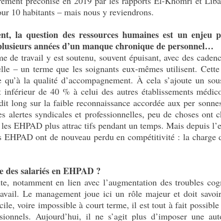
ement préconisé en 2019 par les rapports El-Khomri et Libault
ur 10 habitants – mais nous y reviendrons.
nt, la question des ressources humaines est un enjeu
plusieurs années d’un manque chronique de personnel…
e de travail y est soutenu, souvent épuisant, avec des cadenc
elle – un terme que les soignants eux-mêmes utilisent. Cette 
e qu’à la qualité d’accompagnement. À cela s’ajoute un sous
nférieur de 40 % à celui des autres établissements médico-
it long sur la faible reconnaissance accordée aux per sonnes
 alertes syndicales et professionnelles, peu de choses ont c
t les EHPAD plus attrac tifs pendant un temps. Mais depuis l’
s EHPAD ont de nouveau perdu en compétitivité : la charge de 
re des salariés en EHPAD ?
nte, notamment en lien avec l’augmentation des troubles cogn
travail. Le management joue ici un rôle majeur et doit savoi
 cile, voire impossible à court terme, il est tout à fait possible
ssionnels. Aujourd’hui, il ne s’agit plus d’imposer une aut