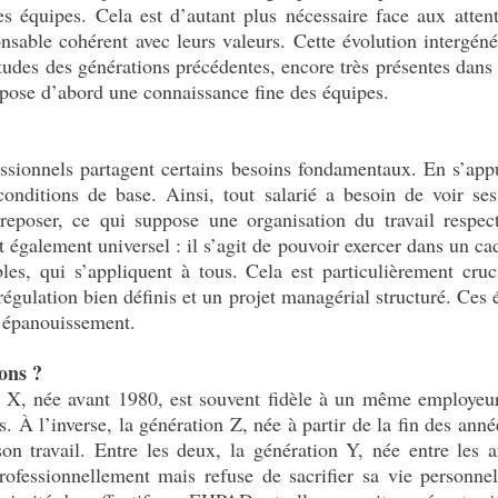
 équipes. Cela est d’autant plus nécessaire face aux attent
sable cohérent avec leurs valeurs. Cette évolution intergénér
itudes des générations précédentes, encore très présentes dans
pose d’abord une connaissance fine des équipes.
fessionnels partagent certains besoins fondamentaux. En s’a
 conditions de base. Ainsi, tout salarié a besoin de voir se
reposer, ce qui suppose une organisation du travail respe
 également universel : il s’agit de pouvoir exercer dans un cadr
les, qui s’appliquent à tous. Cela est particulièrement cruc
 régulation bien définis et un projet managérial structuré. Ces
 l’épanouissement.
ons ?
n X, née avant 1980, est souvent fidèle à un même employeur ;
s. À l’inverse, la génération Z, née à partir de la fin des ann
on travail. Entre les deux, la génération Y, née entre les
ofessionnellement mais refuse de sacrifier sa vie personnell