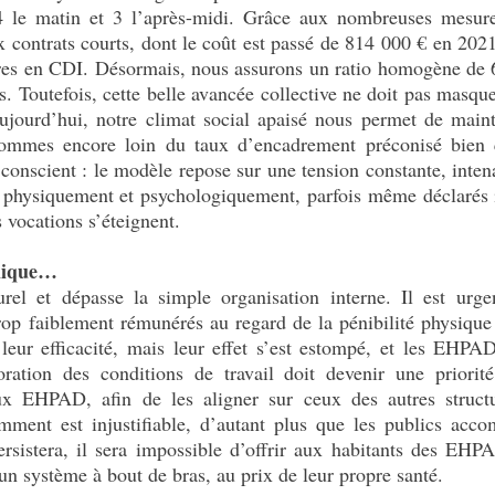
 4 le matin et 3 l’après-midi. Grâce aux nombreuses mesur
x contrats courts, dont le coût est passé de 814 000 € en 20
res en CDI. Désormais, nous assurons un ratio homogène de 6
s. Toutefois, cette belle avancée collective ne doit pas masquer
Aujourd’hui, notre climat social apaisé nous permet de maint
mes encore loin du taux d’encadrement préconisé bien qu
re conscient : le modèle repose sur une tension constante, inte
 physiquement et psychologiquement, parfois même déclarés i
s vocations s’éteignent.
émique…
urel et dépasse la simple organisation interne. Il est urg
op faiblement rémunérés au regard de la pénibilité physique 
leur efficacité, mais leur effet s’est estompé, et les EHPA
oration des conditions de travail doit devenir une prior
x EHPAD, afin de les aligner sur ceux des autres structur
ment est injustifiable, d’autant plus que les publics acc
ersistera, il sera impossible d’offrir aux habitants des E
un système à bout de bras, au prix de leur propre santé.