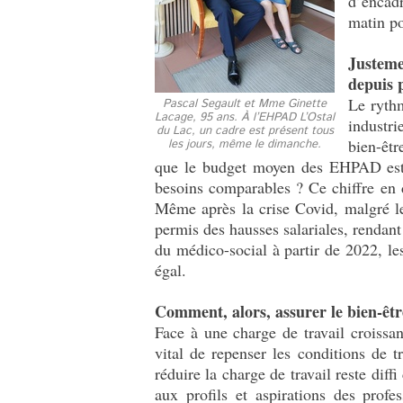
d’encadr
matin po
Justeme
depuis 
Le rythm
Pascal Segault et Mme Ginette
Lacage, 95 ans. À l’EHPAD L’Ostal
industri
du Lac, un cadre est présent tous
bien-êtr
les jours, même le dimanche.
que le budget moyen des EHPAD est i
besoins comparables ? Ce chiffre en d
Même après la crise Covid, malgré les
permis des hausses salariales, rendan
du médico-social à partir de 2022, le
égal.
Comment, alors, assurer le bien-êt
Face à une charge de travail croissa
vital de repenser les conditions de 
réduire la charge de travail reste diffi
aux profils et aspirations des profe