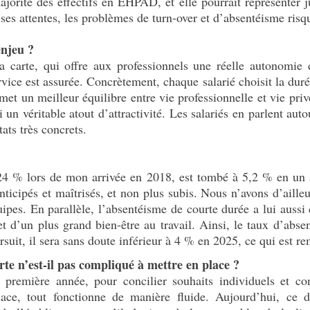
ajorité des effectifs en EHPAD, et elle pourrait représenter 
 ses attentes, les problèmes de turn-over et d’absentéisme risq
njeu ?
 carte, qui offre aux professionnels une réelle autonomie 
ervice est assurée. Concrètement, chaque salarié choisit la dur
et un meilleur équilibre entre vie professionnelle et vie privé
 un véritable atout d’attractivité. Les salariés en parlent aut
ats très concrets.
 24 % lors de mon arrivée en 2018, est tombé à 5,2 % en un an
ticipés et maîtrisés, et non plus subis. Nous n’avons d’ailleu
quipes. En parallèle, l’absentéisme de courte durée a lui aussi
 d’un plus grand bien-être au travail. Ainsi, le taux d’abs
ursuit, il sera sans doute inférieur à 4 % en 2025, ce qui es
rte n’est-il pas compliqué à mettre en place ?
première année, pour concilier souhaits individuels et con
ace, tout fonctionne de manière fluide. Aujourd’hui, ce di