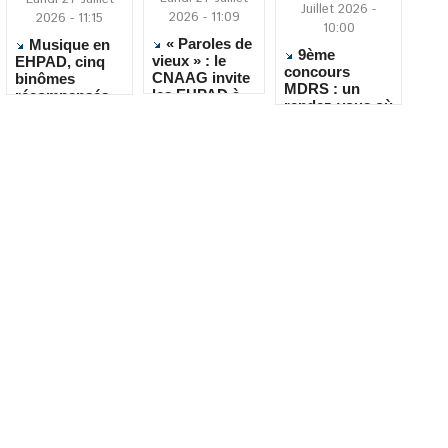
Juillet 2026 -
2026 - 11:09
2026 - 11:15
10:00
« Paroles de
Musique en
9ème
vieux » : le
EHPAD, cinq
concours
CNAAG invite
binômes
MDRS : un
les EHPAD à
récompensés
rendez-vous où
recueillir les
pour leur
la créativité
récits de leurs
créativité
rencontre le
résidents
quotidien