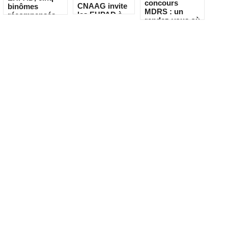
concours
CNAAG invite
binômes
MDRS : un
les EHPAD à
récompensés
rendez-vous où
recueillir les
pour leur
la créativité
récits de leurs
créativité
rencontre le
résidents
quotidien